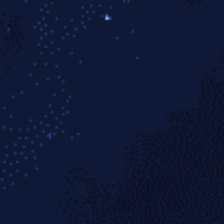
应效率与数据稳定性。