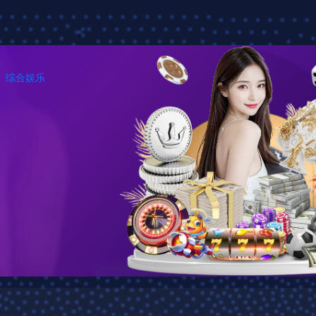
下载App
公司简介
体育
官网 · 权威
为用户提供包括NBA、英超、
广受用户信赖。