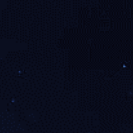
使命
入口平台，我们始终以科技驱动、服务导向为核
、可信赖的体育数据与直播生态。
异果体育(中国)官方网站-登录入口积极拓展创