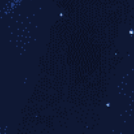
智能引擎实时数据快照
口构建的智能分析系统，实时捕捉各项运行数据，提升平台的响